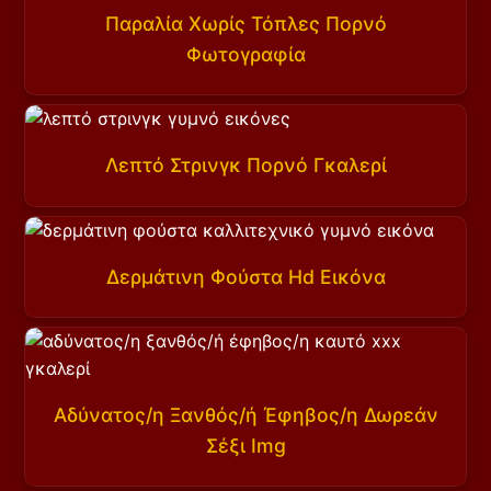
Παραλία Χωρίς Τόπλες Πορνό
Φωτογραφία
Λεπτό Στρινγκ Πορνό Γκαλερί
Δερμάτινη Φούστα Hd Εικόνα
Αδύνατος/η Ξανθός/ή Έφηβος/η Δωρεάν
Σέξι Img