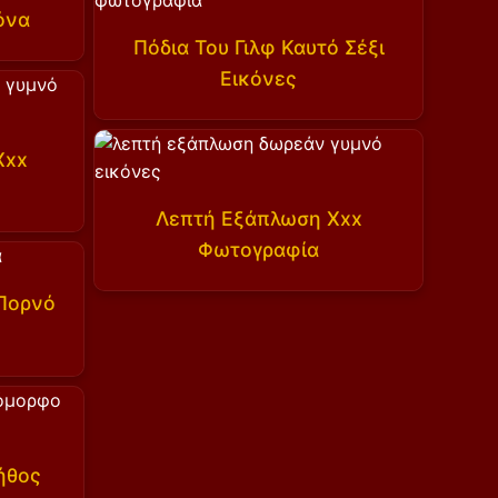
όνα
Πόδια Του Γιλφ Καυτό Σέξι
Εικόνες
Xxx
Λεπτή Εξάπλωση Xxx
Φωτογραφία
 Πορνό
ήθος