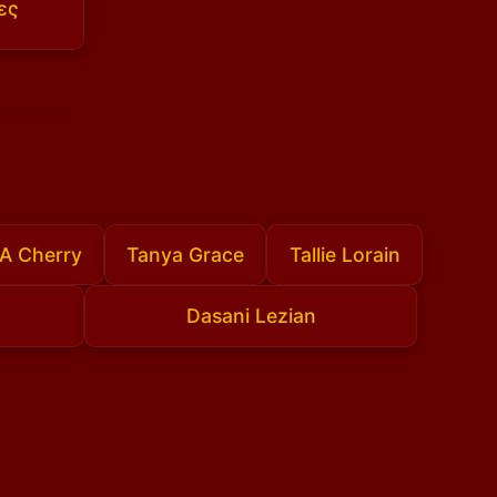
ες
 A Cherry
Tanya Grace
Tallie Lorain
Dasani Lezian