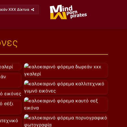
ρεάν XXX Δίκτυα
όνες