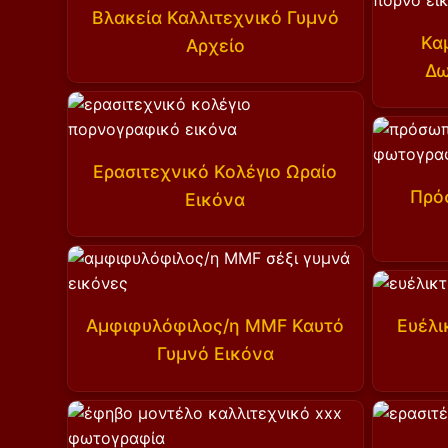
Βλακεία Καλλιτεχνικό Γυμνό
Κα
Αρχείο
Δω
Ερασιτεχνικό Κολέγιο Ωραίο
Πρό
Εικόνα
Αμφιφυλόφιλος/η MMF Καυτό
Ευέλι
Γυμνό Εικόνα