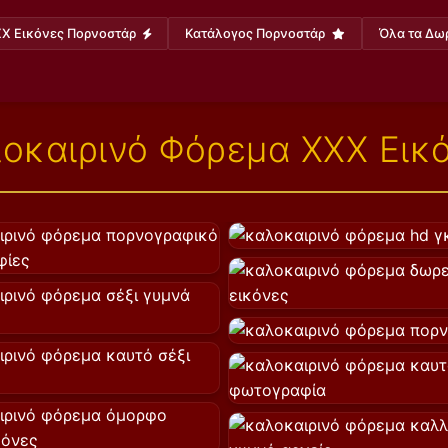
X Εικόνες Πορνοστάρ
Κατάλογος Πορνοστάρ
Όλα τα Δω
οκαιρινό Φόρεμα XXX Εικ