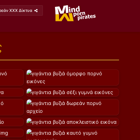
ρεάν XXX Δίκτυα
ς