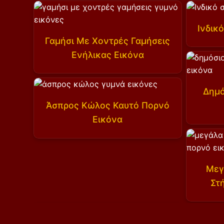
Ινδικ
Γαμήσι Με Χοντρές Γαμήσεις
Ενήλικας Εικόνα
Δημό
Άσπρος Κώλος Καυτό Πορνό
Εικόνα
Μεγ
Στ