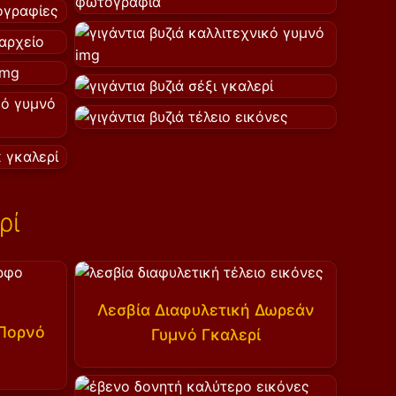
ρί
Λεσβία Διαφυλετική Δωρεάν
Πορνό
Γυμνό Γκαλερί