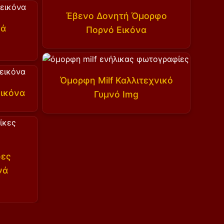
Έβενο Δονητή Όμορφο
νά
Πορνό Εικόνα
Όμορφη Milf Καλλιτεχνικό
Εικόνα
Γυμνό Img
φες
νά