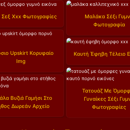
ό Σεξ Xxx Φωτογραφίες
Μαλάκα Σέξι Γυμ
Φωτογραφία
σιο Upskirt Κορυφαίο
Καυτή Έφηβη Τέλειο 
Img
Τατουάζ Με Όμορ
άλα Βυζιά Γαμήσι Στο
Γυναίκες Σέξι Γυμ
ήθος Δωρεάν Αρχείο
Φωτογραφίες