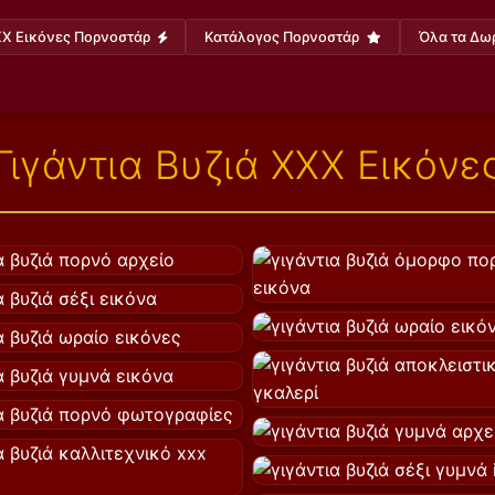
X Εικόνες Πορνοστάρ
Κατάλογος Πορνοστάρ
Όλα τα Δω
Γιγάντια Βυζιά XXX Εικόνε