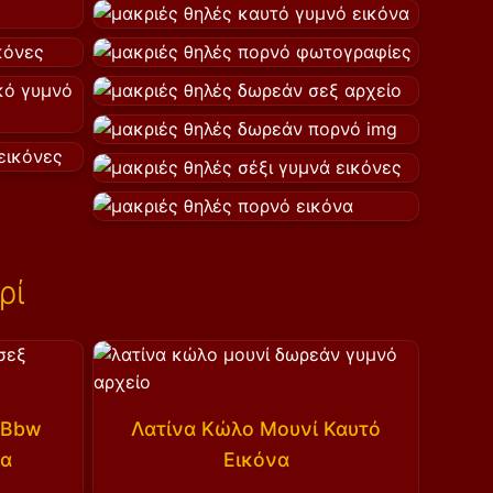
ρί
 Bbw
Λατίνα Κώλο Μουνί Καυτό
ία
Εικόνα