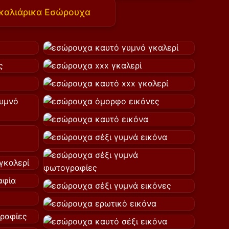
καλιάρικα Εσώρουχα