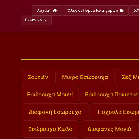
Αρχική
Όλες οι Πορνό Κατηγορίες
XX
Ελληνικά
Σουτιέν
Μικρο Εσώρουχα
Σεξ Μ
Εσώρουχα Μουνί
Εσώρουχα Πρωκτικ
Διαφανή Εσώρουχα
Παχουλά Εσώρ
Εσώρουχα Κώλο
Διαφανές Μαγιό