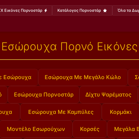
X Εικόνες Πορνοστάρ
Κατάλογος Πορνοστάρ
Όλα τα Δω
Εσώρουχα Πορνό Εικόνες
ε Εσώρουχα
Εσώρουχα Με Μεγάλο Κώλο
Σ
ό
Εσώρουχα Πορνοστάρ
Δίχτυ Ψαρέματος
ουχα
Εσώρουχα Με Καμπύλες
Κορμάκι
Μοντέλο Εσωρούχων
Κορσές
Μεγάλα 