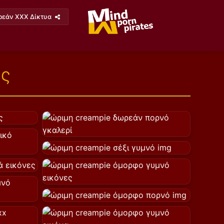
ρεάν XXX Δίκτυα
ες