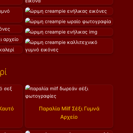
ρί
Καυτό
Παραλία Milf Σέξι Γυμνά
Αρχείο