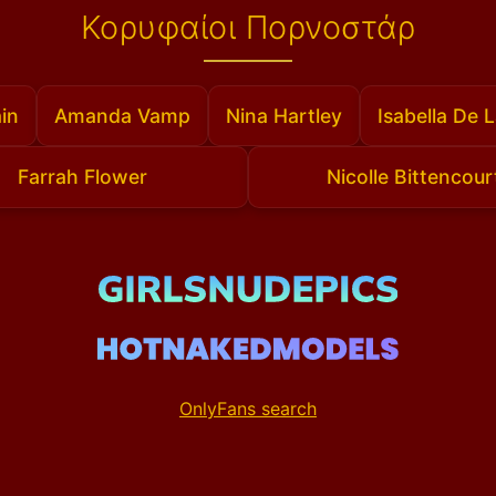
Κορυφαίοι Πορνοστάρ
in
Amanda Vamp
Nina Hartley
Isabella De 
Farrah Flower
Nicolle Bittencour
OnlyFans search