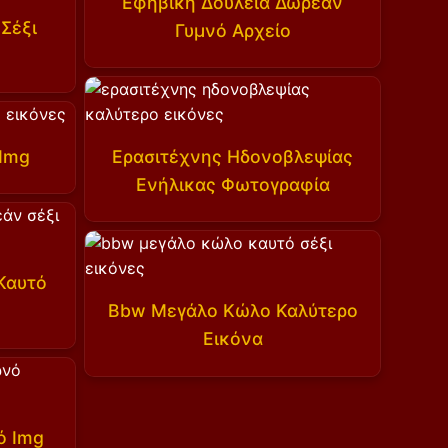
Εφηβική Δουλεία Δωρεάν
Σέξι
Γυμνό Αρχείο
 Img
Ερασιτέχνης Ηδονοβλεψίας
Ενήλικας Φωτογραφία
Καυτό
Bbw Μεγάλο Κώλο Καλύτερο
Εικόνα
ό Img