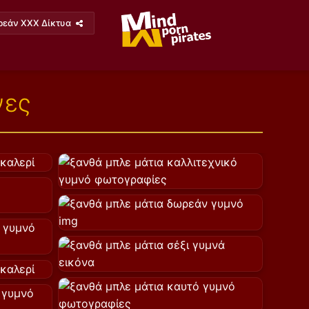
ρεάν XXX Δίκτυα
νες