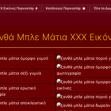
X Εικόνες Πορνοστάρ
Κατάλογος Πορνοστάρ
Όλα τα Δω
νθά Μπλε Μάτια XXX Εικό