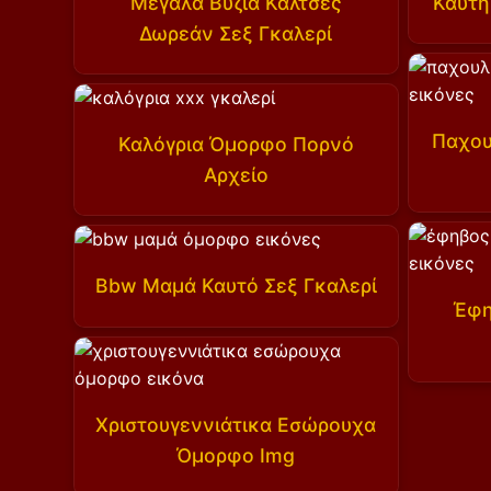
Μεγάλα Βυζιά Κάλτσες
Καυτή
Δωρεάν Σεξ Γκαλερί
Παχου
Καλόγρια Όμορφο Πορνό
Αρχείο
Bbw Μαμά Καυτό Σεξ Γκαλερί
Έφη
Χριστουγεννιάτικα Εσώρουχα
Όμορφο Img