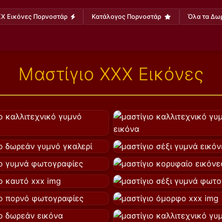
X Εικόνες Πορνοστάρ
Κατάλογος Πορνοστάρ
Όλα τα Δω
Μαστίγιο XXX Εικόνες