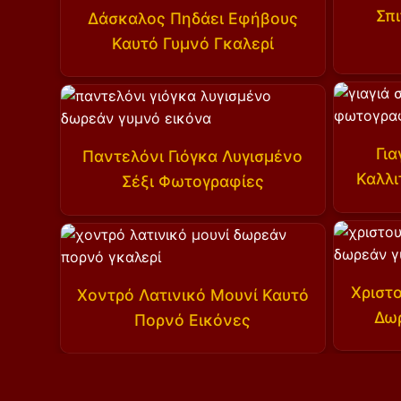
Σπ
Δάσκαλος Πηδάει Εφήβους
Καυτό Γυμνό Γκαλερί
Γι
Παντελόνι Γιόγκα Λυγισμένο
Καλλι
Σέξι Φωτογραφίες
Χριστ
Χοντρό Λατινικό Μουνί Καυτό
Δω
Πορνό Εικόνες