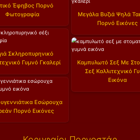
ιτικό Έφηβος Πορνό
Φωτογραφία
Μεγάλα Βυζιά Ψηλά Τα
Πορνό Εικόνες
αγιά Σκληροπυρηνικό
τεχνικό Γυμνό Γκαλερί
Καμπυλωτό Σεξ Με Στο
Σεξ Καλλιτεχνικό Γ
Εικόνα
ουγεννιάτικα Εσώρουχα
ρεάν Πορνό Εικόνες
Κορυφαίοι Πορνοστάρ