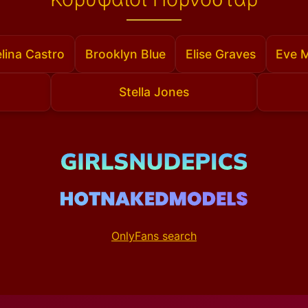
lina Castro
Brooklyn Blue
Elise Graves
Eve 
Stella Jones
OnlyFans search