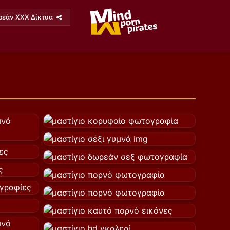
ρεάν XXX Δίκτυα