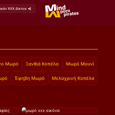
ρεάν XXX Δίκτυα
νο Μωρό
Ξανθιά Κοπέλα
Μωρό Μουνί
ωρό
Έφηβη Μωρό
Μελαχρινή Κοπέλα