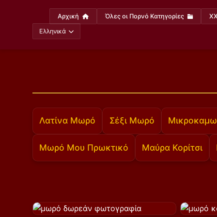
Αρχική
Όλες οι Πορνό Κατηγορίες
XX
Ελληνικά
Λατίνα Μωρό
Σέξι Μωρό
Μικροκαμω
Μωρό Μου Πρωκτικό
Μαύρα Κορίτσι