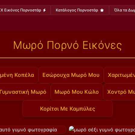
X Εικόνες Πορνοστάρ
Κατάλογος Πορνοστάρ
Όλα τα Δω
Μωρό Πορνό Εικόνες
μένη Κοπέλα
Εσώρουχα Μωρό Μου
Χαριτωμέ
Γυμναστική Μωρό
Μωρό Μου Κώλο
Χοντρό Μ
Κορίτσι Με Καμπύλες