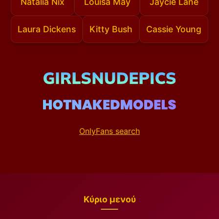
Natalia Nix
Louisa May
Jaycie Lane
Laura Dickens
Kitty Bush
Cassie Young
OnlyFans search
Κύριο μενού